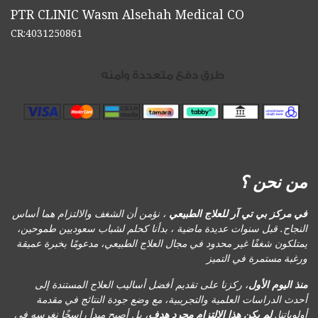
PTR CLINIC Wasm Alsehah Medical CO
CR:4031250861
من نحن ؟
في مركز بي تي آر للعلاج الطبيعي
، نؤمن أن الشغف والالتزام هما أساس
النجاح. قبل سنوات عديدة ماضية ، بدأنا كحلم لشباب سعوديين طموحين،
يمتلكون شغفًا غير محدود في مجال العلاج الطبيعي، مدعومًا بخبرة عميقة
ورغبة مستمرة في التميز
منذ اليوم الأول
، ركزنا على تقديم أفضل أساليب العلاج المستندة إلى
أحدث الدراسات العلمية والتجريبية، مع وضع جودة النتائج في مقدمة
أولوياتنا.
لم يكن هذا الالتزام مجرد هدف
، بل أصبح مبدأ راسخًا نغرسه في