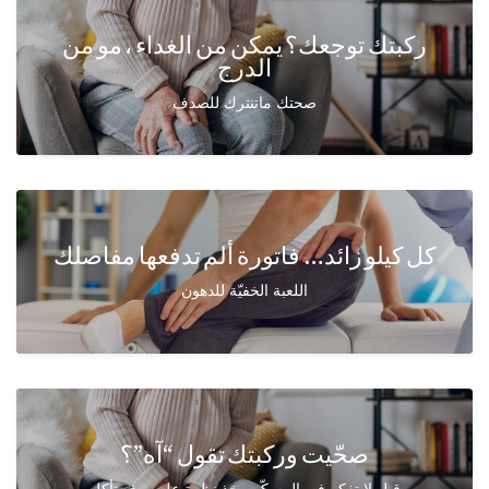
ركبتك توجعك؟ يمكن من الغداء ، مو من
الدرج
صحتك ماتنترك للصدف
كل كيلو زائد… فاتورة ألم تدفعها مفاصلك
اللعبة الخفيّة للدهون
صحّيت وركبتك تقول “آه”؟
قبل لا تفكر في المسكّن، خذ نظرة على وش تأكل