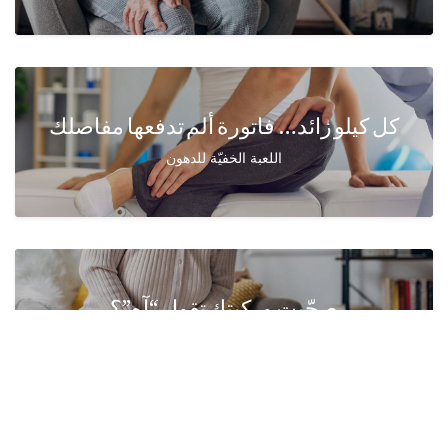
كل كيلو زائد… فاتورة ألم تدفعها مفاصلك
اللعبة الخفيّة للدهون
صحّيت وركبتك تقول “آه”؟
قبل لا تفكر في المسكّن، خذ نظرة على وش تأكل