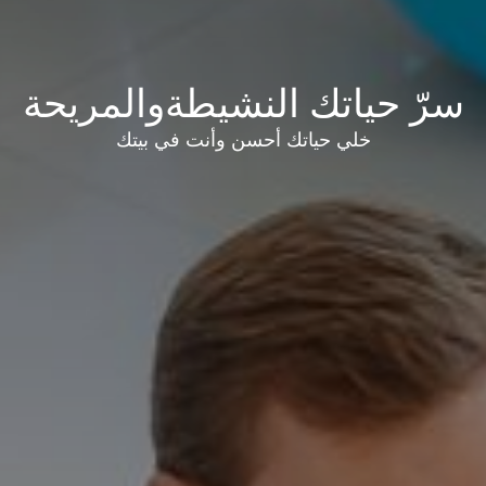
سرّ حياتك النشيطةوالمريحة
خلي حياتك أحسن وأنت في بيتك